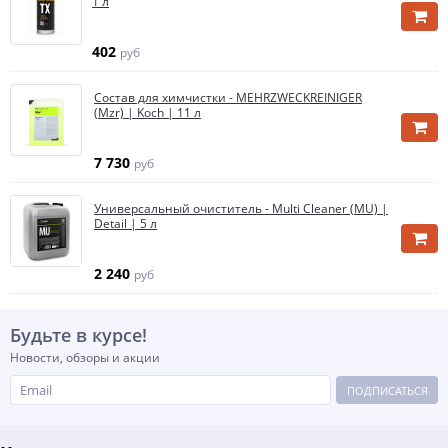
1 л
402
руб
Состав для химчистки - MEHRZWECKREINIGER
(Mzr) | Koch | 11 л
7 730
руб
Универсальный очиститель - Multi Cleaner (MU) |
Detail | 5 л
2 240
руб
Будьте в курсе!
Новости, обзоры и акции
ПОДПИСАТЬСЯ