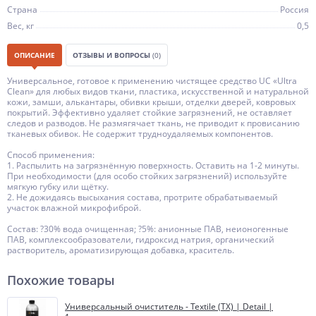
Страна
Россия
Вес, кг
0,5
ОПИСАНИЕ
ОТЗЫВЫ И ВОПРОСЫ
(0)
Универсальное, готовое к применению чистящее средство UC «Ultra
Clean» для любых видов ткани, пластика, искусственной и натуральной
кожи, замши, алькантары, обивки крыши, отделки дверей, ковровых
покрытий. Эффективно удаляет стойкие загрязнений, не оставляет
следов и разводов. Не размягячает ткань, не приводит к провисанию
тканевых обивок. Не содержит трудноудаляемых компонентов.
Способ применения:
1. Распылить на загрязнённую поверхность. Оставить на 1-2 минуты.
При необходимости (для особо стойких загрязнений) используйте
мягкую губку или щётку.
2. Не дожидаясь высыхания состава, протрите обрабатываемый
участок влажной микрофиброй.
Состав: ?30% вода очищенная; ?5%: анионные ПАВ, неионогенные
ПАВ, комплексообразователи, гидроксид натрия, органический
растворитель, ароматизирующая добавка, краситель.
Похожие товары
Универсальный очиститель - Textile (TX) | Detail |