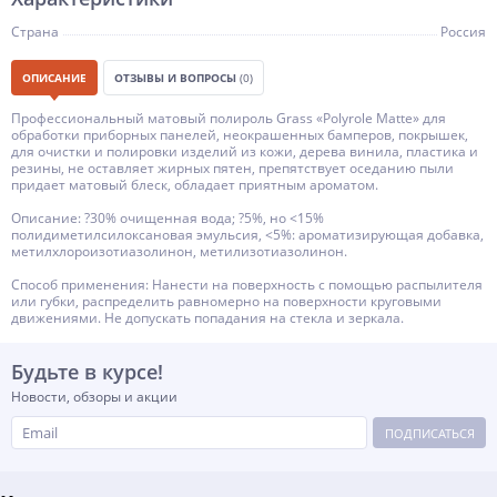
Страна
Россия
ОПИСАНИЕ
ОТЗЫВЫ И ВОПРОСЫ
(0)
Профессиональный матовый полироль Grass «Polyrole Matte» для
обработки приборных панелей, неокрашенных бамперов, покрышек,
для очистки и полировки изделий из кожи, дерева винила, пластика и
резины, не оставляет жирных пятен, препятствует оседанию пыли
придает матовый блеск, обладает приятным ароматом.
Описание: ?30% очищенная вода; ?5%, но <15%
полидиметилсилоксановая эмульсия, <5%: ароматизирующая добавка,
метилхлороизотиазолинон, метилизотиазолинон.
Способ применения: Нанести на поверхность с помощью распылителя
или губки, распределить равномерно на поверхности круговыми
движениями. Не допускать попадания на стекла и зеркала.
Будьте в курсе!
Новости, обзоры и акции
ПОДПИСАТЬСЯ