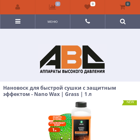
0
0
0
МЕНЮ
Нановоск для быстрой сушки с защитным
эффектом - Nano Wax | Grass | 1 л
NEW