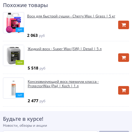
Похожие товары
Воск для быстрой сушки - Cherry Wax | Grass | 5 кг
ХИТ
2 063
руб
Жидкий воск - Super Wax (SW) | Detail | 5 л
NEW
5 518
руб
Консервирующий воск премиум класса -
ProtectorWax (Рw) | Koch | 1 л
ХИТ
2 477
руб
Будьте в курсе!
Новости, обзоры и акции