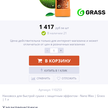
1 417
руб за шт
В наличии 21
Цена действительна только для интернет-магазина и может
отличаться от цен в розничных магазинах
-
+
В КОРЗИНУ
КУПИТЬ В 1 КЛИК
СРАВНИТЬ
ОТЛОЖИТЬ
Артикул: 110253
Нановоск для быстрой сушки с защитным эффектом - Nano Wax | Grass
| 1 л
Характеристики