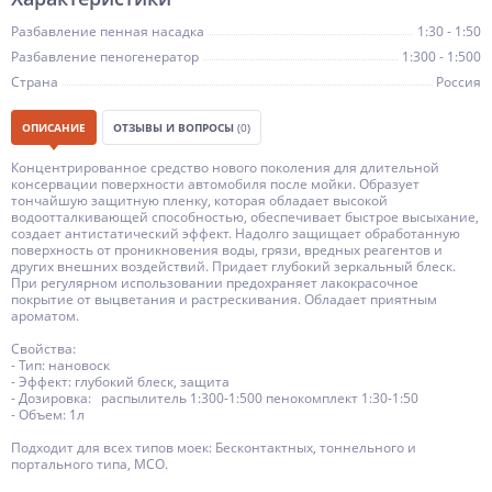
Разбавление пенная насадка
1:30 - 1:50
Разбавление пеногенератор
1:300 - 1:500
Страна
Россия
ОПИСАНИЕ
ОТЗЫВЫ И ВОПРОСЫ
(0)
Концентрированное средство нового поколения для длительной
консервации поверхности автомобиля после мойки. Образует
тончайшую защитную пленку, которая обладает высокой
водоотталкивающей способностью, обеспечивает быстрое высыхание,
создает антистатический эффект. Надолго защищает обработанную
поверхность от проникновения воды, грязи, вредных реагентов и
других внешних воздействий. Придает глубокий зеркальный блеск.
При регулярном использовании предохраняет лакокрасочное
покрытие от выцветания и растрескивания. Обладает приятным
ароматом.
Свойства:
- Тип: нановоск
- Эффект: глубокий блеск, защита
- Дозировка: распылитель 1:300-1:500 пенокомплект 1:30-1:50
- Объем: 1л
Подходит для всех типов моек: Бесконтактных, тоннельного и
портального типа, МСО.