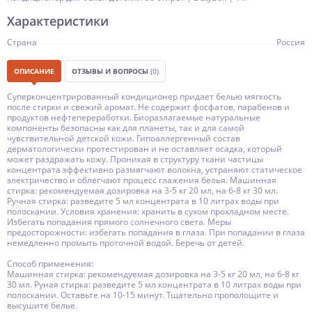
Характеристики
Страна
Россия
ОПИСАНИЕ
ОТЗЫВЫ И ВОПРОСЫ
(0)
Суперконцентрированный кондиционер придает белью мягкость
после стирки и свежий аромат. Не содержит фосфатов, парабенов и
продуктов нефтепереработки. Биоразлагаемые натуральные
компоненты безопасны как для планеты, так и для самой
чувствительной детской кожи. Гипоаллергенный состав
дерматологически протестирован и не оставляет осадка, который
может раздражать кожу. Проникая в структуру ткани частицы
концентрата эффективно размягчают волокна, устраняют статическое
электричество и облегчают процесс глажения белья. Машинная
стирка: рекомендуемая дозировка на 3-5 кг 20 мл, на 6-8 кг 30 мл.
Ручная стирка: разведите 5 мл концентрата в 10 литрах воды при
полоскании. Условия хранения: хранить в сухом прохладном месте.
Избегать попадания прямого солнечного света. Меры
предосторожности: избегать попадания в глаза. При попадании в глаза
немедленно промыть проточной водой. Беречь от детей.
Способ применения:
Машинная стирка: рекомендуемая дозировка на 3-5 кг 20 мл, на 6-8 кг
30 мл. Руная стирка: разведите 5 мл концентрата в 10 литрах воды при
полоскании. Оставьте на 10-15 минут. Тщательно прополощите и
высушите белье.