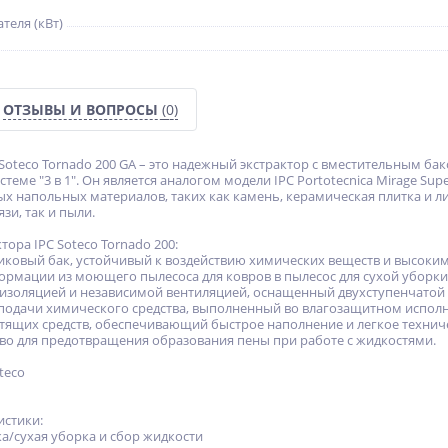
теля (кВт)
ОТЗЫВЫ И ВОПРОСЫ
(0)
oteco Tornado 200 GA – это надежный экстрактор с вместительным бак
теме "3 в 1". Он является аналогом модели IPC Portotecnica Mirage Su
дых напольных материалов, таких как камень, керамическая плитка и л
зи, так и пыли.
ора IPC Soteco Tornado 200:
иковый бак, устойчивый к воздействию химических веществ и высоки
ормации из моющего пылесоса для ковров в пылесос для сухой убор
й изоляцией и независимой вентиляцией, оснащенный двухступенчато
 подачи химического средства, выполненный во влагозащитном испол
стящих средств, обеспечивающий быстрое наполнение и легкое технич
тво для предотвращения образования пены при работе с жидкостями.
teco
истики:
ка/сухая уборка и сбор жидкости