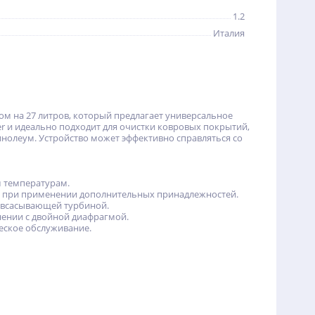
1.2
Италия
ом на 27 литров, который предлагает универсальное
per и идеально подходит для очистки ковровых покрытий,
инолеум. Устройство может эффективно справляться со
м температурам.
ки при применении дополнительных принадлежностей.
й всасывающей турбиной.
нении с двойной диафрагмой.
еское обслуживание.