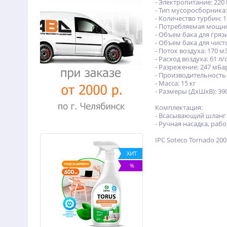
- Электропитание: 220 
- Тип мусоросборника:
- Количество турбин: 1
- Потребляемая мощно
- Объем бака для грязи
- Объем бака для чисто
- Поток воздуха: 170 м
- Расход воздуха: 61 л/
- Разрежение: 247 мБа
- Производительность
- Масса: 15 кг
- Размеры (ДхШхВ): 3
Комплектация:
- Всасывающий шланг 
- Ручная насадка, ра
IPC Soteco Tornado 2
ХИТ
ХИТ
-15%
%