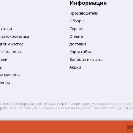
Информация
Производители
Обзоры
ватели
Сервис
 автокосметика
Оплата
я химчистки
Доставка
ные машины
Карта сайта
тели
Вопросы и ответы
ы
Акции
ые машины
шения
тельно информационный характер и ни при каких условиях не является 
робной информации о наличии и стоимости указанных товаров и (или) ус