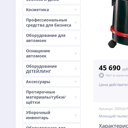
Косметика
Профессиональные
средства для бизнеса
Оборудование для
автомоек
Оснащение
автомоек
45 690
Оборудование
руб
ДЕТЕЙЛИНГ
Нет в налич
Аксессуары
Цена действите
Протирочные
материалы/губки/
щётки
Артикул: 200GA/
Уборочный
Моющий пылесос 
инвентарь
Характери
Оборудование для