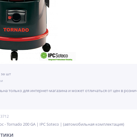
 за шт
ии
льна только для интернет-магазина и может отличаться от цен в розн
13712
- Tornado 200 GA | IPC Soteco | (автомобильная комплектация)
стики