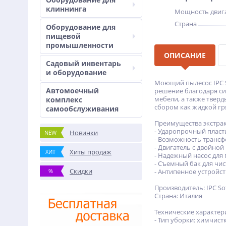
клиннинга
Мощность двига
Страна
Оборудование для
пищевой
промышленности
ОПИСАНИЕ
Садовый инвентарь
и оборудование
Моющий пылесос IPC S
Автомоечный
решение благодаря сис
мебели, а также твер
комплекс
сбором как жидкой гря
самообслуживания
Преимущества экстракт
- Ударопрочный пласт
Новинки
NEW
- Возможность трансф
- Двигатель с двойно
Хиты продаж
ХИТ
- Надежный насос для
- Съемный бак для чи
Скидки
%
- Антипенное устройс
Производитель: IPC So
Страна: Италия
Технические характер
- Тип уборки: химчист