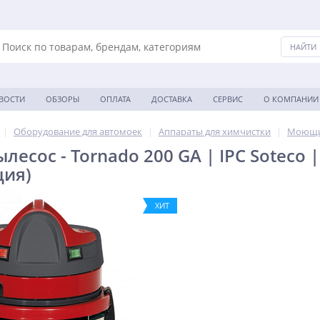
ВОСТИ
ОБЗОРЫ
ОПЛАТА
ДОСТАВКА
СЕРВИС
О КОМПАНИИ
|
Оборудование для автомоек
|
Аппараты для химчистки
|
Моющи
есос - Tornado 200 GA | IPC Soteco 
ция)
ХИТ