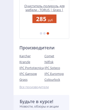
- Active
Очиститель-полироль для
Полироль пластика - Plas
ass | 23.5
мебели - TORUS | Grass |
(Adapted Series) | Detail
600 мл
500 мл
8
285
445
руб
руб
руб
уб
Производители
Karcher
Comet
Kranzle
Nilfisk
IPC Portotecnica
IPC Soteco
IPC Gansow
IPC Euromop
Grass
Colourlock
Все производители
Будьте в курсе!
Новости, обзоры и акции