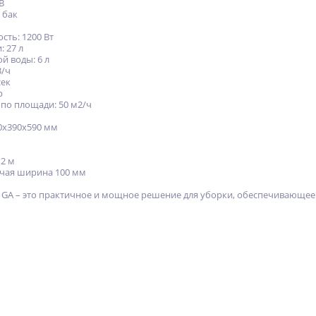
В
 бак
сть: 1200 Вт
: 27 л
й воды: 6 л
3/ч
сек
р
 по площади: 50 м2/ч
90х390х590 мм
2 м
бочая ширина 100 мм
00 GA – это практичное и мощное решение для уборки, обеспечивающее
NEW
ХИТ