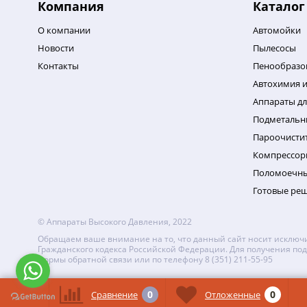
Компания
Каталог
О компании
Автомойки
Новости
Пылесосы
Контакты
Пенообразо
Автохимия и
Аппараты дл
Подметаль
Пароочисти
Компрессор
Поломоечн
Готовые ре
© Аппараты Высокого Давления, 2022
Обращаем ваше внимание на то, что данный сайт носит исключи
Гражданского кодекса Российской Федерации. Для получения под
формы обратной связи или по телефону 8 (351) 211-55-95
0
0
Сравнение
Отложенные