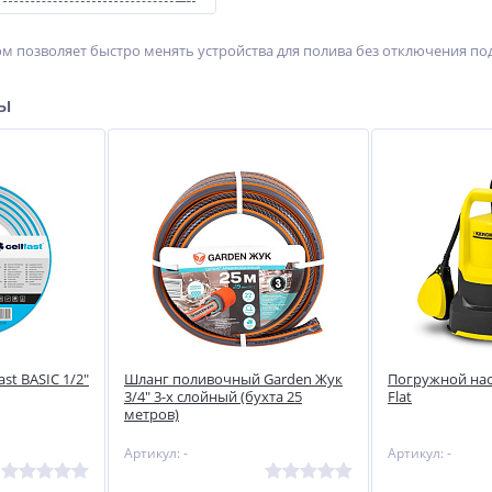
ом позволяет быстро менять устройства для полива без отключения по
ры
st BASIC 1/2"
Шланг поливочный Garden Жук
Погружной насо
3/4" 3-х слойный (бухта 25
Flat
метров)
Артикул: -
Артикул: -