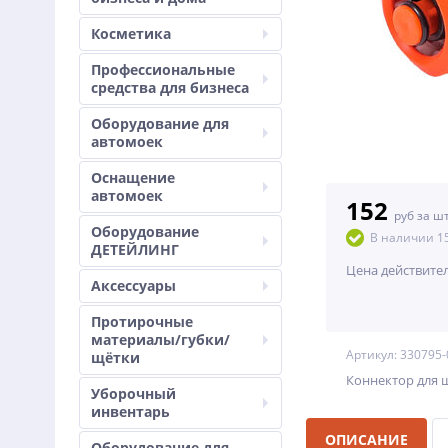
Косметика
Профессиональные
средства для бизнеса
Оборудование для
автомоек
Оснащение
автомоек
152
руб за ш
Оборудование
В наличии 1
ДЕТЕЙЛИНГ
Цена действите
Аксессуары
Протирочные
материалы/губки/
Артикул: 330795-
щётки
Коннектор для ш
Уборочный
инвентарь
ОПИСАНИЕ
Оборудование для