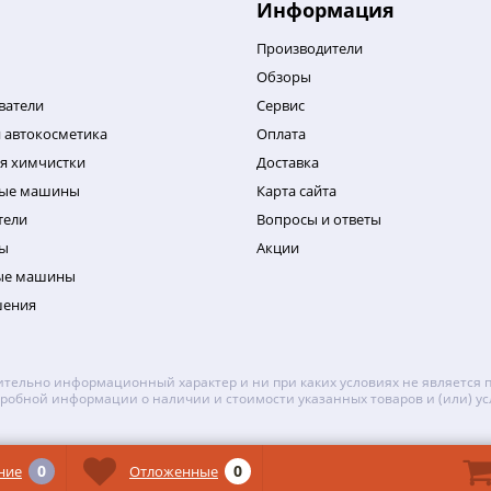
Информация
Производители
Обзоры
ватели
Сервис
 автокосметика
Оплата
я химчистки
Доставка
ные машины
Карта сайта
тели
Вопросы и ответы
ы
Акции
ые машины
шения
тельно информационный характер и ни при каких условиях не является 
робной информации о наличии и стоимости указанных товаров и (или) ус
0
0
ние
Отложенные