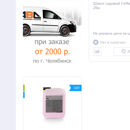
Шланг садовый Cellfa
20м
Не указана цена
за 
Нет в наличии
П
NEW
ХИТ
ХИТ