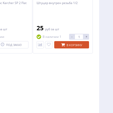
 Karcher SP 2 Flat
Штуцер внутрен резьба 1/2
25
за шт
руб
за шт
-
+
чии
В наличии 1
ПОД ЗАКАЗ
В КОРЗИНУ