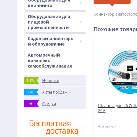
клиннинга
Коннектор с автостоп
Оборудование для
пищевой
промышленности
Похожие това
Садовый инвентарь
и оборудование
Автомоечный
комплекс
самообслуживания
Новинки
NEW
Хиты продаж
ХИТ
Скидки
%
Шланг садовый Cellfa
20м
Артикул: -