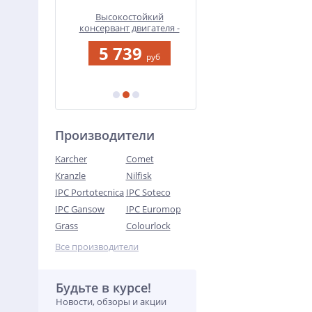
ститель
Высокостойкий
FIAC 24.GM 193 Компрес
shboard
консервант двигателя -
поршневой с прямо
 | Grass |
MOTORPLAST (Mp) | Koch |
передачей
5 739
23 294
5 л
руб
руб
руб
Производители
Karcher
Comet
Kranzle
Nilfisk
IPC Portotecnica
IPC Soteco
IPC Gansow
IPC Euromop
Grass
Colourlock
Все производители
Будьте в курсе!
Новости, обзоры и акции