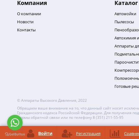
Компания
Каталог
О компании
Автомойки
Новости
Пылесосы
Контакты
Пенообразо
Автохимия и
Аппараты дл
Подметаль
Пароочисти
Компрессор
Поломоечн
Готовые ре
© Аппараты Высокого Давления, 2022
Обращаем ваше внимание на то, что данный сайт носит исключи
Гражданского кодекса Российской Федерации. Для получения под
формы обратной связи или по телефону 8 (351) 211-55-95
Войти
Регистрация
Сравне