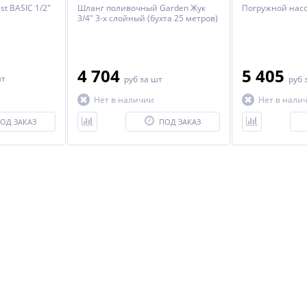
st BASIC 1/2"
Шланг поливочный Garden Жук
Погружной насос
3/4" 3-х слойный (бухта 25 метров)
4 704
5 405
шт
руб
за шт
руб
Нет в наличии
Нет в нали
ОД ЗАКАЗ
ПОД ЗАКАЗ
ХИТ
NEW
ХИТ