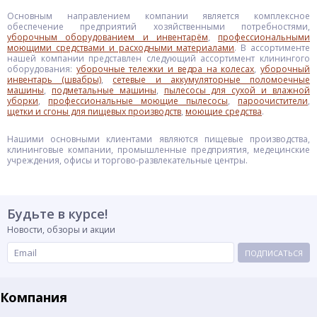
Основным направлением компании является комплексное
обеспечение предприятий хозяйственными потребностями,
уборочным оборудованием и инвентарём
,
профессиональными
моющими средствами и расходными материалами
. В ассортименте
нашей компании представлен следующий ассортимент клинингого
оборудования:
уборочные тележки и ведра на колесах
,
уборочный
инвентарь (швабры)
,
сетевые и аккумуляторные поломоечные
машины
,
подметальные машины
,
пылесосы для сухой и влажной
уборки
,
профессиональные моющие пылесосы
,
пароочистители
,
щетки и сгоны для пищевых производств
,
моющие средства
.
Нашими основными клиентами являются пищевые производства,
клининговые компании, промышленные предприятия, медецинские
учреждения, офисы и торгово-развлекательные центры.
Будьте в курсе!
Новости, обзоры и акции
ПОДПИСАТЬСЯ
Компания