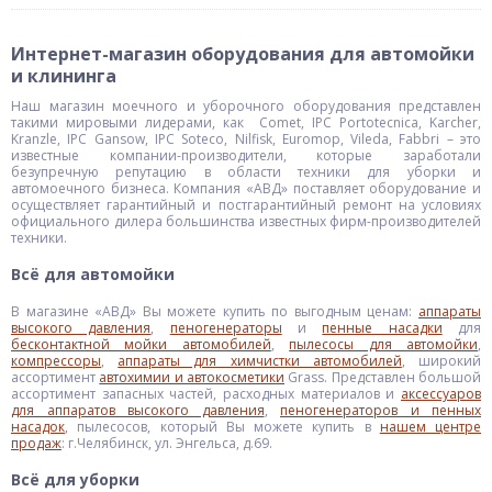
Интернет-магазин оборудования для автомойки
и клининга
Наш магазин моечного и уборочного оборудования представлен
такими мировыми лидерами, как Comet, IPC Portotecnica, Karcher,
Kranzle, IPC Gansow, IPC Soteco, Nilfisk, Euromop, Vileda, Fabbri – это
известные компании-производители, которые заработали
безупречную репутацию в области техники для уборки и
автомоечного бизнеса. Компания «АВД» поставляет оборудование и
осуществляет гарантийный и постгарантийный ремонт на условиях
официального дилера большинства известных фирм-производителей
техники.
Всё для автомойки
В магазине «АВД» Вы можете купить по выгодным ценам:
аппараты
высокого давления
,
пеногенераторы
и
пенные насадки
для
бесконтактной мойки автомобилей
,
пылесосы для автомойки
,
компрессоры
,
аппараты для химчистки автомобилей
, широкий
ассортимент
автохимии и автокосметики
Grass. Представлен большой
ассортимент запасных частей, расходных материалов и
аксессуаров
для аппаратов высокого давления
,
пеногенераторов и пенных
насадок
, пылесосов, который Вы можете купить в
нашем центре
продаж
: г.Челябинск, ул. Энгельса, д.69.
Всё для уборки