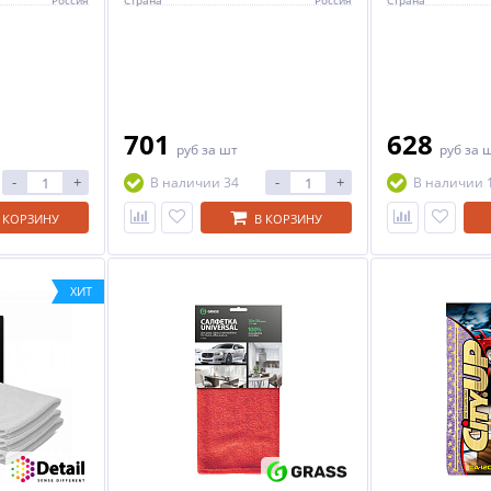
Россия
Страна
Россия
Страна
701
628
руб
за шт
руб
за 
-
+
-
+
В наличии 34
В наличии 
 КОРЗИНУ
В КОРЗИНУ
ХИТ
ХИТ