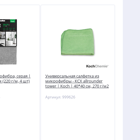
офибра, серая |
Универсальная салфетка из
 (220 г/м, 4 шт)
микрофибры - КСХ allrounder
tower | Koch | 40*40 см, 270 г/м2
4
Артикул: 999626