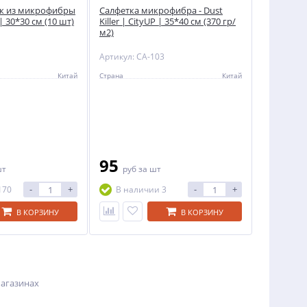
ок из микрофибры
Салфетка микрофибра - Dust
 | 30*30 см (10 шт)
Killer | CityUP | 35*40 см (370 гр/
м2)
Артикул: CA-103
Китай
Страна
Китай
95
шт
руб
за шт
-
+
-
+
170
В наличии 3
В КОРЗИНУ
В КОРЗИНУ
магазинах