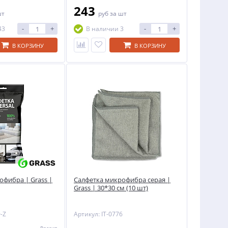
243
шт
руб
за шт
-
+
-
+
43
В наличии 3
В КОРЗИНУ
В КОРЗИНУ
офибра | Grass |
Салфетка микрофибра серая |
Grass | 30*30 см (10 шт)
0-Z
Артикул: IT-0776