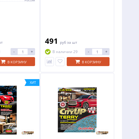
Россия
491
шт
руб
за шт
-
+
-
+
1
В наличии 29
В КОРЗИНУ
В КОРЗИНУ
ХИТ