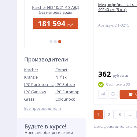
Микрофибра - Ultra Li
я рук,
Karcher HD 10/21-4 S АВД
Пылесос для сухой и
40*40 см (3 шт)
одости |
без нагрева воды
влажной уборки,
80 мл
однотурбинный "Baiyun
181 594
11 850
Grass | 30 л/1200 Вт
руб
руб
руб
Артикул: DT-0215
б
Производители
Karcher
Comet
362
руб
за шт
Kranzle
Nilfisk
IPC Portotecnica
IPC Soteco
В наличии 28
IPC Gansow
IPC Euromop
В
Grass
Colourlock
Все производители
1
2
3
...
Будьте в курсе!
Цена действительна т
Новости, обзоры и акции