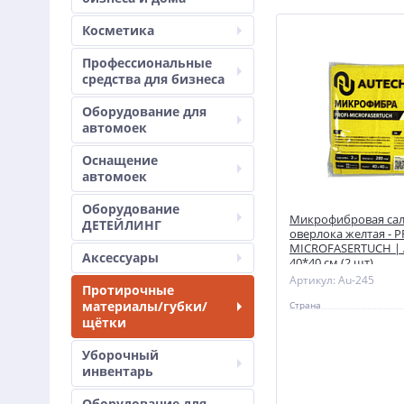
Косметика
Профессиональные
средства для бизнеса
Оборудование для
автомоек
Оснащение
автомоек
Оборудование
Микрофибровая сал
ДЕТЕЙЛИНГ
оверлока желтая - P
MICROFASERTUCH | 
Аксессуары
40*40 см (2 шт)
Артикул: Au-245
Протирочные
материалы/губки/
Страна
щётки
Уборочный
инвентарь
Оборудование для