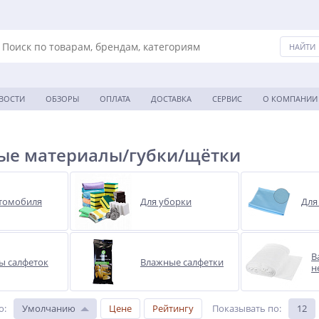
ВОСТИ
ОБЗОРЫ
ОПЛАТА
ДОСТАВКА
СЕРВИС
О КОМПАНИИ
ые материалы/губки/щётки
втомобиля
Для уборки
Для
В
ы салфеток
Влажные салфетки
н
о
:
Умолчанию
Цене
Рейтингу
Показывать по
:
12