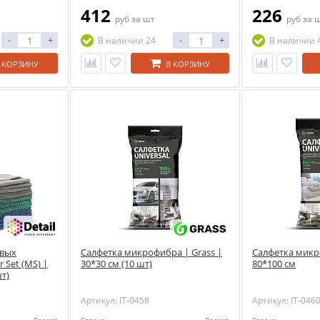
412
226
руб
за шт
руб
за 
-
+
-
+
В наличии 24
В наличии 
 КОРЗИНУ
В КОРЗИНУ
вых
Салфетка микрофибра | Grass |
Салфетка микр
 Set (MS) |
30*30 см (10 шт)
80*100 см
шт)
Артикул: IT-0458
Артикул: IT-046