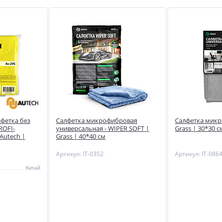
фетка без
Салфетка микрофибровая
Салфетка микр
ROFI-
универсальная - WIPER SOFT |
Grass | 30*30 см
Autech |
Grass | 40*40 см
Артикул: IT-0352
Артикул: IT-086
Китай