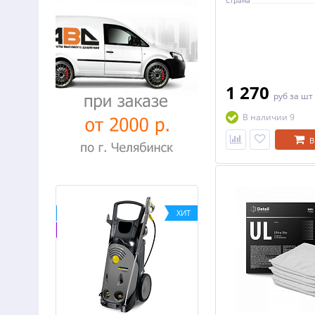
Страна
1 270
руб
за шт
В наличии 9
В
ХИТ
ХИТ
-34%