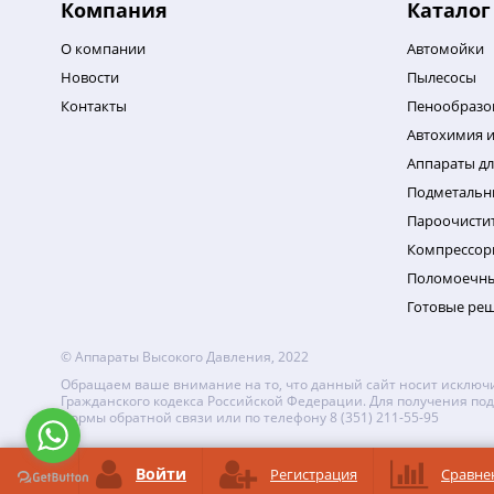
Компания
Каталог
О компании
Автомойки
Новости
Пылесосы
Контакты
Пенообразо
Автохимия и
Аппараты дл
Подметаль
Пароочисти
Компрессор
Поломоечн
Готовые ре
© Аппараты Высокого Давления, 2022
Обращаем ваше внимание на то, что данный сайт носит исключи
Гражданского кодекса Российской Федерации. Для получения под
формы обратной связи или по телефону 8 (351) 211-55-95
Войти
Регистрация
Сравне