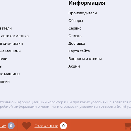
Информация
Производители
Обзоры
ватели
Сервис
 автокосметика
Оплата
я химчистки
Доставка
ные машины
Карта сайта
тели
Вопросы и ответы
ы
Акции
ые машины
шения
тельно информационный характер и ни при каких условиях не является 
робной информации о наличии и стоимости указанных товаров и (или) ус
0
0
ние
Отложенные