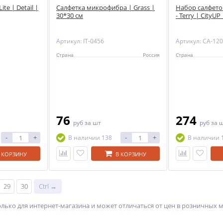
te | Detail |
Салфетка микрофибра | Grass |
Набор салфет
30*30 см
- Terry | CityUP
" |
Артикул: IT-0456
Артикул: CA-120
Страна
Россия
Страна
76
274
руб
за шт
руб
за 
-
+
-
+
В наличии 138
В наличии 
 КОРЗИНУ
В КОРЗИНУ
29
30
Ctrl →
олько для интернет-магазина и может отличаться от цен в розничных 