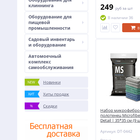
249
клиннинга
руб
за шт
Оборудование для
В наличии 36
пищевой
промышленности
В
Садовый инвентарь
и оборудование
Автомоечный
комплекс
самообслуживания
Новинки
NEW
Хиты продаж
ХИТ
Скидки
%
Набор микрофибро
полотенец Microfiber
Detail | 35*35 см (9 
Артикул: DT-0442