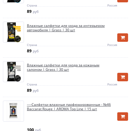
Страна
Россия
89
руб
Влажные салфетки для ухода за интерьером
автомобиля | Grass | 30 шт
Страна
Россия
89
руб
Влажные салфетки для ухода за кожаным
салоном | Grass | 30 шт
Страна
Россия
89
руб
----Салфетки влажные парфюмированные - №46
Baccarat Rouge | AROMA Top Line | 15 шт
100
руб