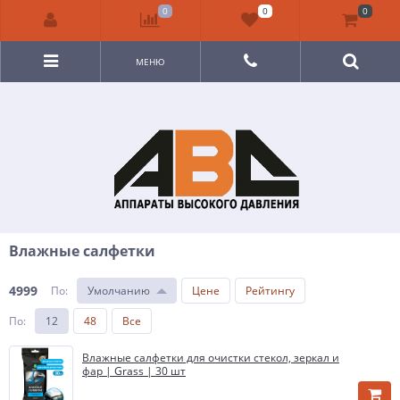
0
0
0
МЕНЮ
Влажные салфетки
4999
По
:
Умолчанию
Цене
Рейтингу
По
:
12
48
Все
Влажные салфетки для очистки стекол, зеркал и
фар | Grass | 30 шт