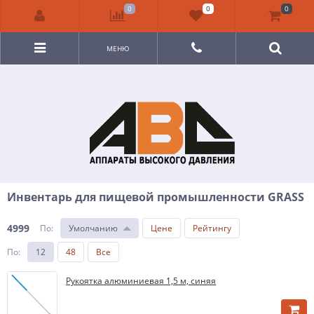
0
0
0
МЕНЮ
Инвентарь для пищевой промышленности GRASS
4999
По
:
Умолчанию
Цене
Рейтингу
По
:
12
48
Все
Рукоятка алюминиевая 1,5 м, синяя