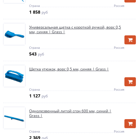
Страна
Россия
1 858
руб
Универсальная щетка с короткой ручкой, ворс 0,5
мм, синяя | Grass |
Страна
Россия
543
руб
Щетка утюжок, ворс 0,5 мм, синяя | Grass |
Страна
Россия
1 127
руб
Однолезвенный литой сгон 600 мм, синий |
Grass |
Страна
Россия
2 369
руб