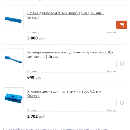
Щетка для пола 470 мм, ворс 0,5 мм, синяя |
Grass |
Страна
Россия
3 000
руб
Универсальная щетка с длинной ручкой, ворс 0,5
мм, синяя | Grass |
Страна
Россия
640
руб
Угловая щетка для пола синяя, ворс 0,5 мм |
Grass |
Страна
Россия
2 702
руб
Цена действительна только для интернет-магазина и может