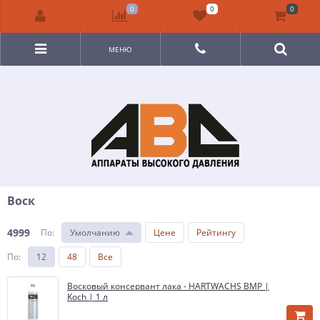
0
0
0
МЕНЮ
Воск
4999
По
:
Умолчанию
Цене
Рейтингу
По
:
12
48
Все
Восковый консервант лака - HARTWACHS BMP |
Koch | 1 л