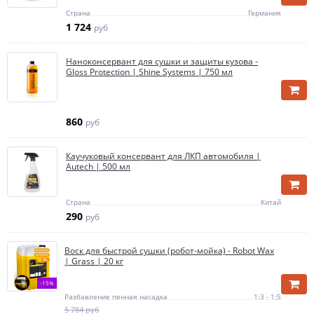
Страна
Германия
1 724
руб
Наноконсервант для сушки и защиты кузова -
Gloss Protection | Shine Systems | 750 мл
860
руб
Каучуковый консервант для ЛКП автомобиля |
Autech | 500 мл
Страна
Китай
290
руб
Воск для быстрой сушки (робот-мойка) - Robot Wax
| Grass | 20 кг
-15%
Разбавление пенная насадка
1:3 - 1:5
5 784 руб