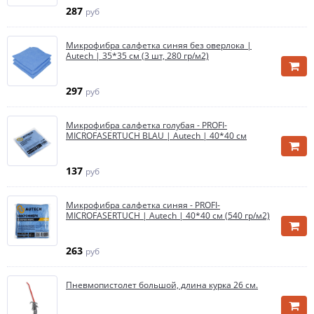
287
руб
Микрофибра салфетка синяя без оверлока |
Autech | 35*35 см (3 шт, 280 гр/м2)
297
руб
Микрофибра салфетка голубая - PROFI-
MICROFASERTUCH BLAU | Autech | 40*40 см
137
руб
Микрофибра салфетка синяя - PROFI-
MICROFASERTUCH | Autech | 40*40 см (540 гр/м2)
263
руб
Пневмопистолет большой, длина курка 26 см.