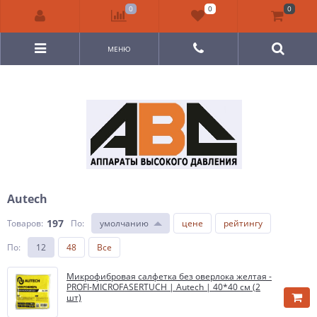
0
0
0
МЕНЮ
Autech
197
Товаров:
По
:
умолчанию
цене
рейтингу
По
:
12
48
Все
Микрофибровая салфетка без оверлока желтая -
PROFI-MICROFASERTUCH | Autech | 40*40 см (2
шт)