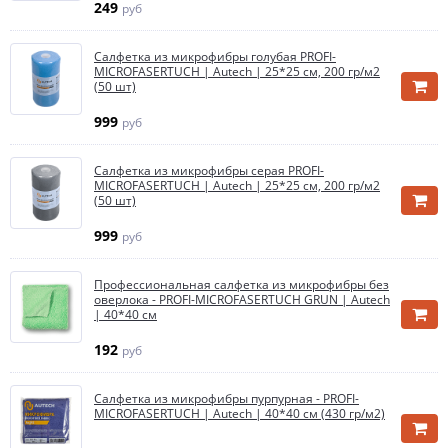
249
руб
Салфетка из микрофибры голубая PROFI-
MICROFASERTUCH | Autech | 25*25 см, 200 гр/м2
(50 шт)
999
руб
Салфетка из микрофибры серая PROFI-
MICROFASERTUCH | Autech | 25*25 см, 200 гр/м2
(50 шт)
999
руб
Профессиональная салфетка из микрофибры без
оверлока - PROFI-MICROFASERTUCH GRUN | Autech
| 40*40 см
192
руб
Салфетка из микрофибры пурпурная - PROFI-
MICROFASERTUCH | Autech | 40*40 см (430 гр/м2)